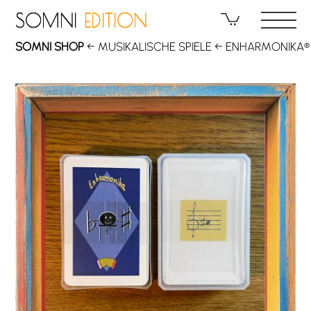
Skip
SOMNI
EDITION
SOMNI
EDITION
to
content
SOMNI SHOP
←
MUSIKALISCHE SPIELE
←
ENHARMONIKA®